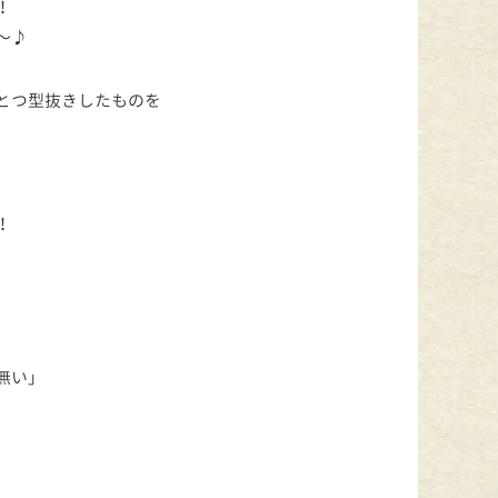
！
〜♪
とつ型抜きしたものを
！
、
無い」