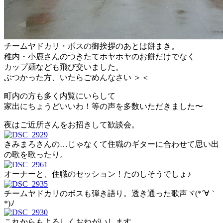
チームヤドカリ・ボスの御挨拶のあとは餅まき。
稚内・小鹿さんのつきたてホヤホヤのお餅だけでなく
カップ麺なども飛び交いました。
ぶつかった方、いたらごめんなさい ＞＜
町内の方も多く内覧にいらして
家出にちょうどいいわ！等の声を多数いただきました〜
夜はご近所さんをお招きして歓談会。
きみまろさんの…じゃなくて住職のギターに合わせて思い出
の歌を歌ったり。
オーナーと、住職のセッション！たのしそうでしょ♪
チームヤドカリのボスも弾き語り。透き通った歌声ヾ(*´∀｀
*)ﾉ
これからもよろしくおねがいします。