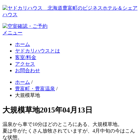
メニュー
ホーム
ヤドカリハウスとは
客室/料金
アクセス
お問合わせ
ホーム
/
豊富町・豊富温泉
/
大規模草地
大規模草地
2015年04月13日
温泉から車で10分ほどのところにある、大規模草地。
夏は牛がたくさん放牧されていますが、4月中旬の今はこん
な状態。